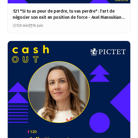
:121 "Si tu as peur de perdre, tu vas perdre" : l'art de
négocier son exit en position de force - Axel Manoukian -
MoovOne
120 min
16 juin