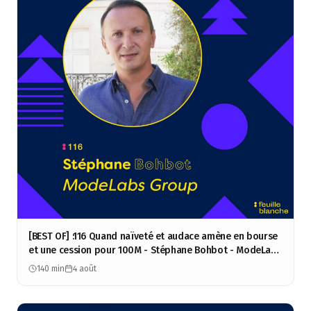
[BEST OF] :116 Quand naïveté et audace amène en bourse
et une cession pour 100M - Stéphane Bohbot - ModeLabs
Group
140 min
4 août