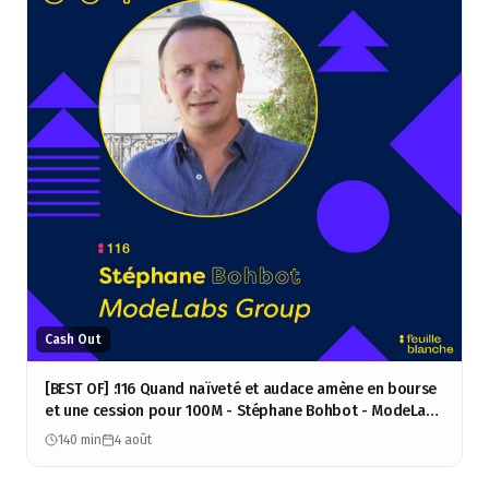
Cash Out
[BEST OF] :116 Quand naïveté et audace amène en bourse
et une cession pour 100M - Stéphane Bohbot - ModeLabs
Group
140 min
4 août