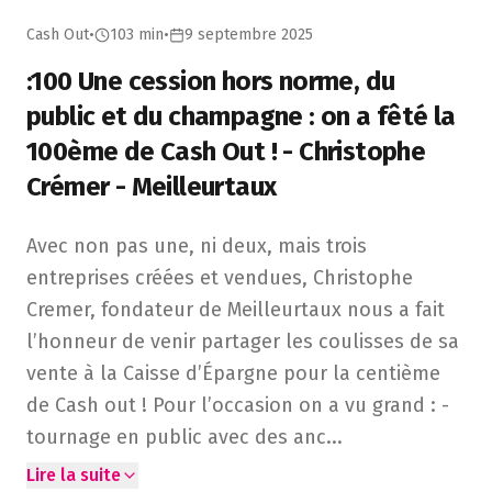
Cash Out
•
103 min
•
9 septembre 2025
:100 Une cession hors norme, du
public et du champagne : on a fêté la
100ème de Cash Out ! - Christophe
Crémer - Meilleurtaux
Avec non pas une, ni deux, mais trois entreprises créées 
Avec non pas une, ni deux, mais trois
entreprises créées et vendues, Christophe
Cremer, fondateur de Meilleurtaux nous a fait
l’honneur de venir partager les coulisses de sa
vente à la Caisse d’Épargne pour la centième
de Cash out ! Pour l’occasion on a vu grand : -
tournage en public avec des anc
...
Lire la suite