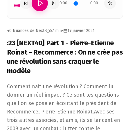
0:00
0:00
40 Nuances de Next
•
57 min
•
19 janvier 2021
:23 [NEXT40] Part 1 - Pierre-Etienne
Roinat - Recommerce : On ne crée pas
une révolution sans craquer le
modèle
Comment nait une révolution ? Comment lui donner un réel
Comment nait une révolution ? Comment lui
donner un réel impact ? Ce sont les questions
que l'on se pose en écoutant le président de
Recommerce, Pierre-Etienne Roinat.Avec ses
trois autres associés, et amis, ils se lancent en
2009 avec un combat : lutter contre le