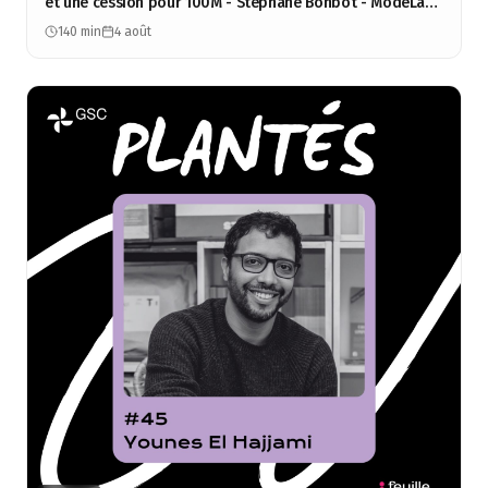
et une cession pour 100M - Stéphane Bohbot - ModeLabs
Group
140 min
4 août