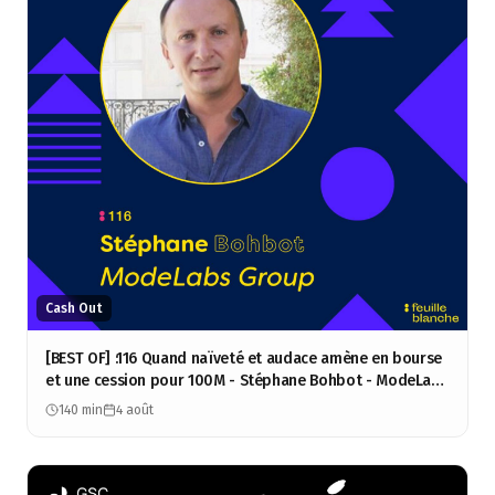
Cash Out
[BEST OF] :116 Quand naïveté et audace amène en bourse
et une cession pour 100M - Stéphane Bohbot - ModeLabs
Group
140 min
4 août