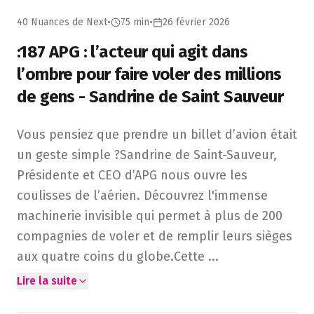
40 Nuances de Next
•
75 min
•
26 février 2026
:187 APG : l’acteur qui agit dans
l’ombre pour faire voler des millions
de gens - Sandrine de Saint Sauveur
Vous pensiez que prendre un billet d’avion était un geste 
Vous pensiez que prendre un billet d’avion était
un geste simple ?Sandrine de Saint-Sauveur,
Présidente et CEO d’APG nous ouvre les
coulisses de l’aérien. Découvrez l'immense
machinerie invisible qui permet à plus de 200
compagnies de voler et de remplir leurs sièges
aux quatre coins du globe.Cette
...
Lire la suite