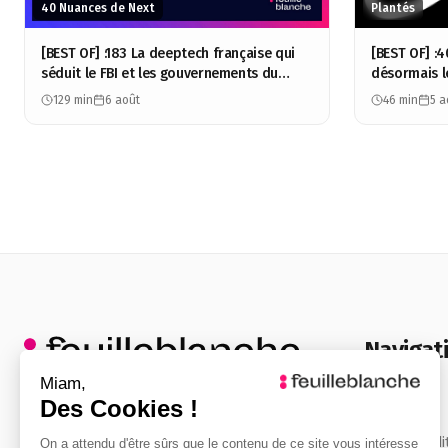
40 Nuances de Next
Plantés
[BEST OF] :183 La deeptech française qui
[BEST OF] :4
séduit le FBI et les gouvernements du
désormais l
monde entier - Cosimo Prete - CST
- Guillaume
129 min
6 août
46 min
5 a
Navigat
Agence
Producteurs de récits
stratégiques, de podcasts et de
Stratégie édi