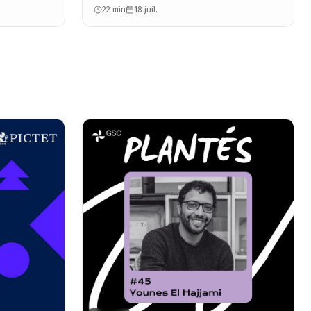
Augustin Paluel-Marmont
22 min
18 juil.