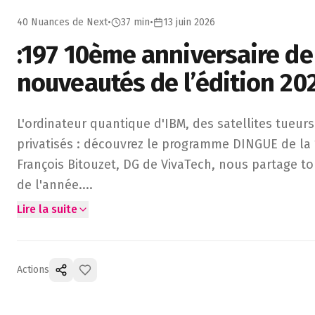
40 Nuances de Next
•
37 min
•
13 juin 2026
:197 10ème anniversaire de 
nouveautés de l’édition 202
L'ordinateur quantique d'IBM, des satellites tueurs d'es
L'ordinateur quantique d'IBM, des satellites tueu
privatisés : découvrez le programme DINGUE de la 
François Bitouzet, DG de VivaTech, nous partage 
de l'année.
...
Lire la suite
Actions