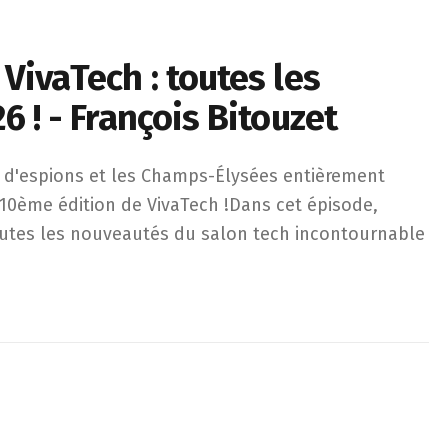
VivaTech : toutes les
6 ! - François Bitouzet
pions et les Champs-Élysées entièrement privatisés : découvr
rs d'espions et les Champs-Élysées entièrement
10ème édition de VivaTech !Dans cet épisode,
toutes les nouveautés du salon tech incontournable