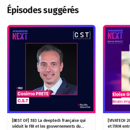
Épisodes suggérés
[BEST OF] :183 La deeptech française qui
[VIVATECH 20
séduit le FBI et les gouvernements du
et l’IRM ent