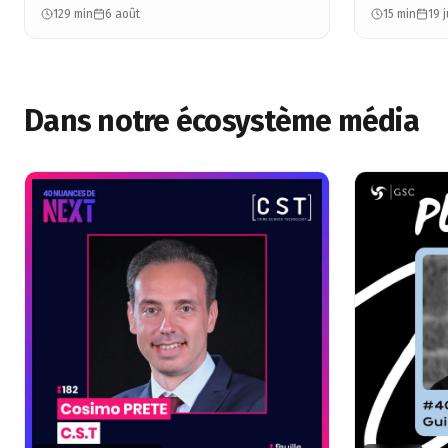
monde entier - Cosimo Prete - CST
consommateu
129 min
6 août
15 min
19 j
Dans notre écosystème média