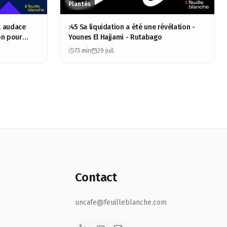
Plantés
t audace
:45 Sa liquidation a été une révélation -
on pour
Younes El Hajjami - Rutabago
deLabs
73 min
29 juil.
Contact
uncafe@feuilleblanche.com