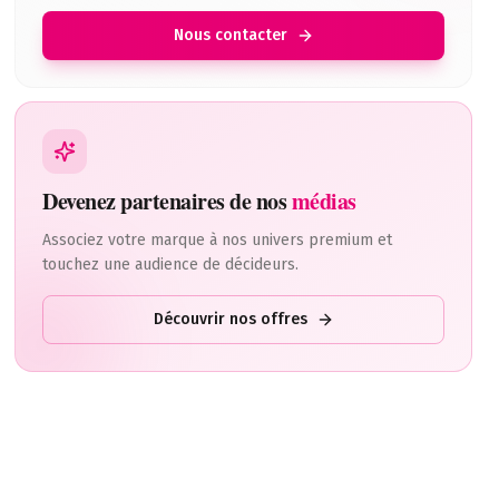
Nous contacter
ez le programme DINGUE de la 10ème édition de VivaTech !Dans
Devenez partenaires de nos
médias
Associez votre marque à nos univers premium et
touchez une audience de décideurs.
Découvrir nos offres