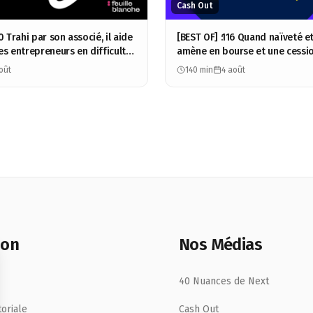
Cash Out
0 Trahi par son associé, il aide
[BEST OF] :116 Quand naïveté e
es entrepreneurs en difficulté
amène en bourse et une cessi
 Bourdon
100M - Stéphane Bohbot - Mo
oût
140 min
4 août
Group
ion
Nos Médias
40 Nuances de Next
toriale
Cash Out