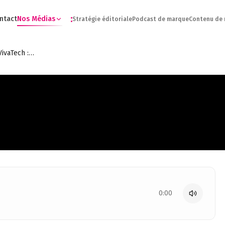
:
ntact
Nos Médias
Stratégie éditoriale
Podcast de marque
Contenu de
:197 10ème anniversaire de VivaTech : toutes les nouveautés de l’édition 2026 ! - François Bitouzet
0:00