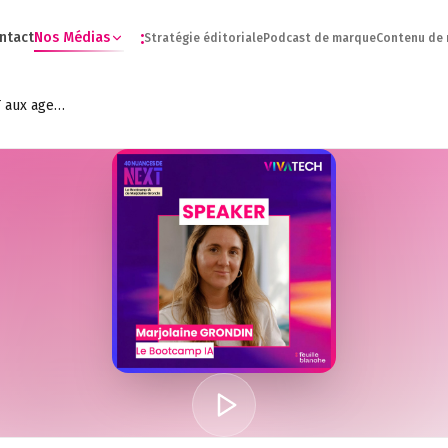
:
ntact
Nos Médias
Stratégie éditoriale
Podcast de marque
Contenu de
[VIVATECH 2026] De ChatGPT aux agents, reprendre le contrôle - Marjolaine Grondin - Le Bootcamp IA