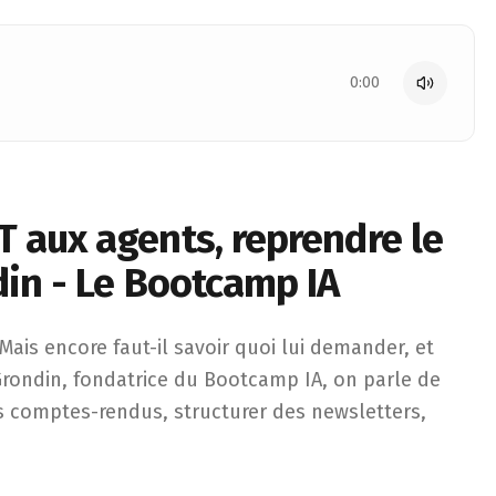
0:00
 aux agents, reprendre le
din - Le Bootcamp IA
core faut-il savoir quoi lui demander, et surtout, quoi ne p
Mais encore faut-il savoir quoi lui demander, et
Grondin, fondatrice du Bootcamp IA, on parle de
es comptes-rendus, structurer des newsletters,