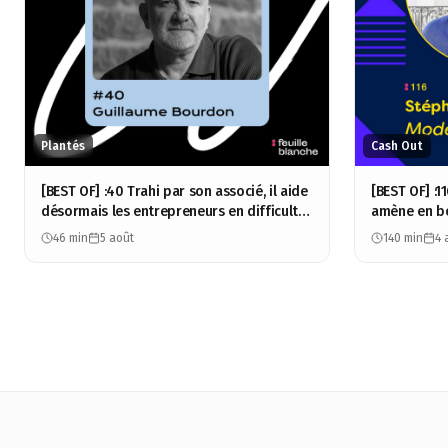
Plantés
Cash Out
[BEST OF] :40 Trahi par son associé, il aide
[BEST OF] :
désormais les entrepreneurs en difficulté
amène en bo
- Guillaume Bourdon
100M - Sté
46 min
5 août
140 min
4 
Group