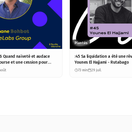
Plantés
116 Quand naïveté et audace
:45 Sa liquidation a été une rév
urse et une cession pour
Younes El Hajjami - Rutabago
phane Bohbot - ModeLabs
août
73 min
29 juil.