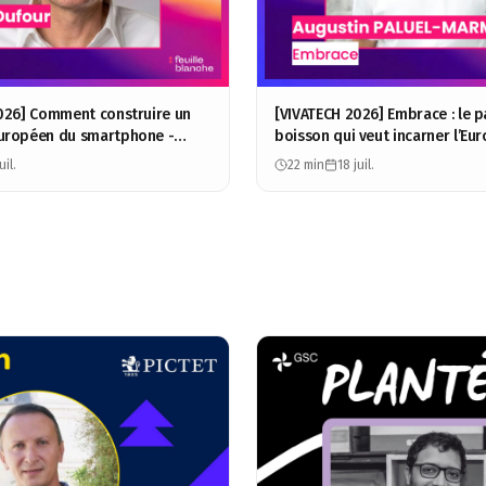
026] Comment construire un
[VIVATECH 2026] Embrace : le p
uropéen du smartphone -
boisson qui veut incarner l’Eur
ur - BeeAlp
Augustin Paluel-Marmont
uil.
22 min
18 juil.