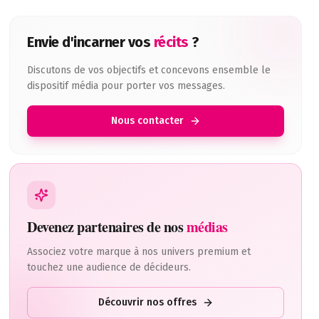
Envie d'incarner vos
récits
?
Discutons de vos objectifs et concevons ensemble le
dispositif média pour porter vos messages.
Nous contacter
as lui déléguer.Avec Marjolaine Grondin, fondatrice du Bootc
Devenez partenaires de nos
médias
Associez votre marque à nos univers premium et
touchez une audience de décideurs.
Découvrir nos offres