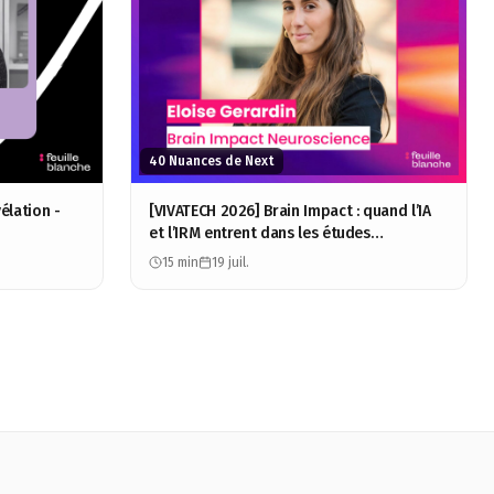
40 Nuances de Next
élation -
[VIVATECH 2026] Brain Impact : quand l’IA
et l’IRM entrent dans les études
consommateurs - Éloïse Gérardin
15 min
19 juil.