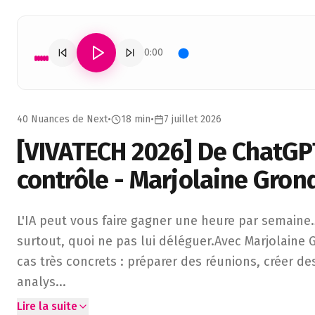
0:00
40 Nuances de Next
•
18 min
•
7 juillet 2026
[VIVATECH 2026] De ChatGPT
contrôle - Marjolaine Gron
L'IA peut vous faire gagner une heure par semaine.Mais en
L'IA peut vous faire gagner une heure par semaine.
surtout, quoi ne pas lui déléguer.Avec Marjolaine 
cas très concrets : préparer des réunions, créer d
analys
...
Lire la suite