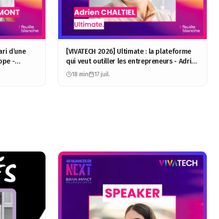
ari d’une
[VIVATECH 2026] Ultimate : la plateforme
ope -
qui veut outiller les entrepreneurs - Adrien
Chaltiel
18 min
17 juil.