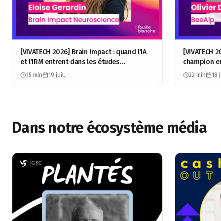
[VIVATECH 2026] Brain Impact : quand l’IA
[VIVATECH 2
et l’IRM entrent dans les études
champion e
consommateurs - Éloïse Gérardin
Olivier Dufo
15 min
19 juil.
22 min
18 j
Dans notre écosystème média