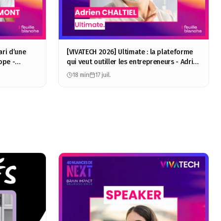
ari d’une
[VIVATECH 2026] Ultimate : la plateforme
ope -
qui veut outiller les entrepreneurs - Adrien
Chaltiel
18 min
17 juil.