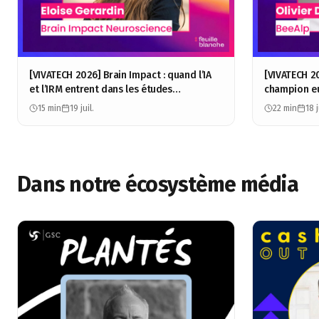
[VIVATECH 2026] Brain Impact : quand l’IA
[VIVATECH 2
et l’IRM entrent dans les études
champion e
consommateurs - Éloïse Gérardin
Olivier Dufo
15 min
19 juil.
22 min
18 j
Dans notre écosystème média