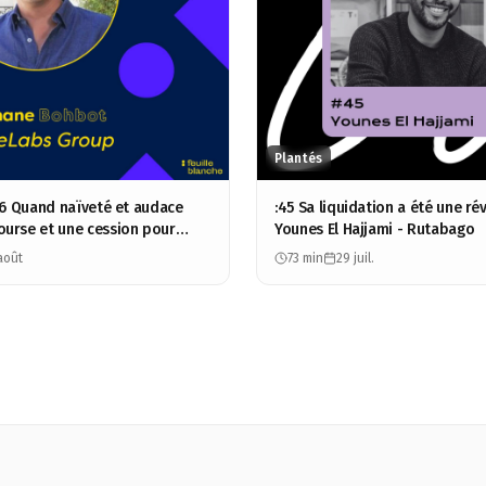
Plantés
116 Quand naïveté et audace
:45 Sa liquidation a été une rév
urse et une cession pour
Younes El Hajjami - Rutabago
phane Bohbot - ModeLabs
août
73 min
29 juil.