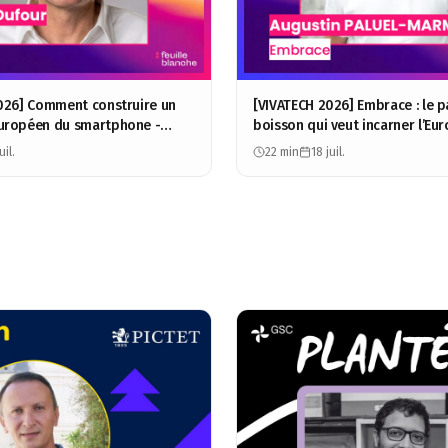
026] Comment construire un
[VIVATECH 2026] Embrace : le p
uropéen du smartphone -
boisson qui veut incarner l’Eur
ur - BeeAlp
Augustin Paluel-Marmont
uil.
22 min
18 juil.