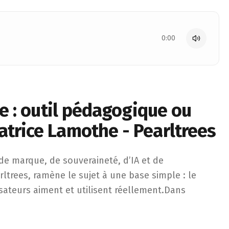
0:00
le : outil pédagogique ou
atrice Lamothe - Pearltrees
e, de souveraineté, d’IA et de vision.Patrice Lamothe, CEO e
e marque, de souveraineté, d’IA et de
ltrees, ramène le sujet à une base simple : le
isateurs aiment et utilisent réellement.Dans