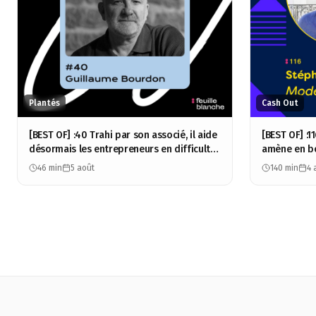
Plantés
Cash Out
[BEST OF] :40 Trahi par son associé, il aide
[BEST OF] :
désormais les entrepreneurs en difficulté
amène en bo
- Guillaume Bourdon
100M - Sté
46 min
5 août
140 min
4 
Group