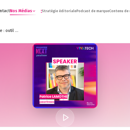
:
ntact
Nos Médias
Stratégie éditoriale
Podcast de marque
Contenu de
[VIVATECH 2026] L’IA à l’école : outil pédagogique ou risque de dépendance ? - Patrice Lamothe - Pearltrees