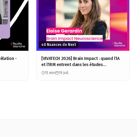
40 Nuances de Next
élation -
[VIVATECH 2026] Brain Impact : quand l’IA
et l’IRM entrent dans les études
consommateurs - Éloïse Gérardin
15 min
19 juil.