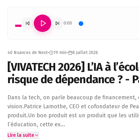
0:00
40 Nuances de Next
•
19 min
•
8 juillet 2026
[VIVATECH 2026] L’IA à l’éco
risque de dépendance ? - P
Dans la tech, on parle beaucoup de financement, de marqu
Dans la tech, on parle beaucoup de financement, d
vision.Patrice Lamothe, CEO et cofondateur de Pear
produit.Un bon produit est un produit que les util
l’éducation, cette ex
...
Lire la suite