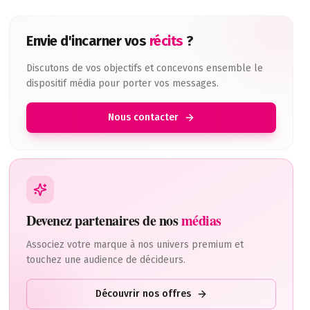
Envie d'incarner vos
récits
?
Discutons de vos objectifs et concevons ensemble le
dispositif média pour porter vos messages.
Nous contacter
t cofondateur de Pearltrees, ramène le sujet à une base simp
Devenez partenaires de nos
médias
Associez votre marque à nos univers premium et
touchez une audience de décideurs.
Découvrir nos offres