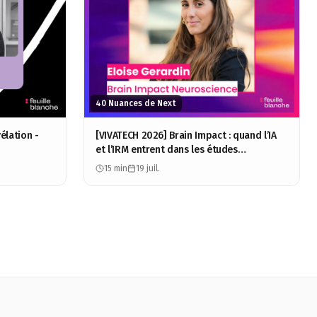
40 Nuances de Next
élation -
[VIVATECH 2026] Brain Impact : quand l’IA
et l’IRM entrent dans les études
consommateurs - Éloïse Gérardin
15 min
19 juil.