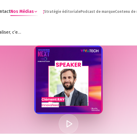
:
ntact
Nos Médias
Stratégie éditoriale
Podcast de marque
Contenu de
[VIVATECH 2026] “Réindustrialiser, c’est tenir quand le doute arrive” - Clément Ray - Innovafeed