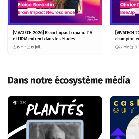
[VIVATECH 2026] Brain Impact : quand l’IA
[VIVATECH 2
et l’IRM entrent dans les études
champion e
consommateurs - Éloïse Gérardin
Olivier Dufo
15 min
19 juil.
22 min
18 j
Dans notre écosystème média