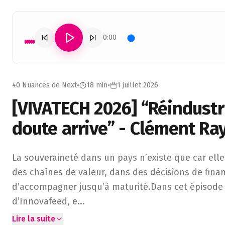
0:00
40 Nuances de Next
•
18 min
•
1 juillet 2026
[VIVATECH 2026] “Réindustria
doute arrive” - Clément Ra
La souveraineté dans un pays n’existe que car elle se pro
La souveraineté dans un pays n’existe que car elle
des chaînes de valeur, dans des décisions de fin
d’accompagner jusqu’à maturité.Dans cet épisode
d’Innovafeed, e
...
Lire la suite