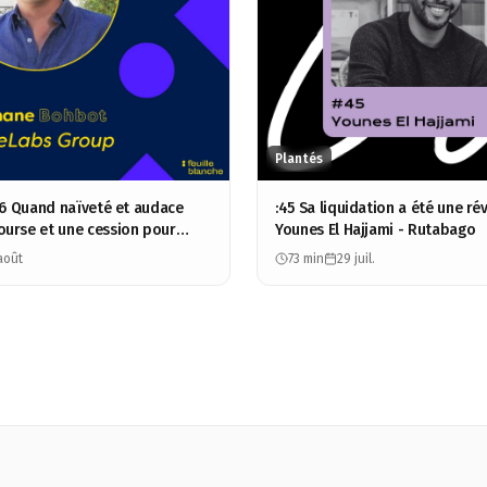
Plantés
116 Quand naïveté et audace
:45 Sa liquidation a été une rév
urse et une cession pour
Younes El Hajjami - Rutabago
phane Bohbot - ModeLabs
août
73 min
29 juil.