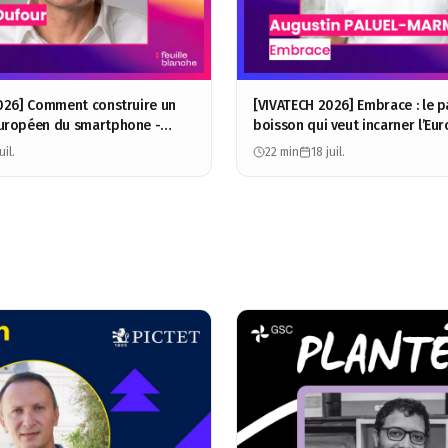
026] Comment construire un
[VIVATECH 2026] Embrace : le p
uropéen du smartphone -
boisson qui veut incarner l’Eur
ur - BeeAlp
Augustin Paluel-Marmont
uil.
22 min
18 juil.