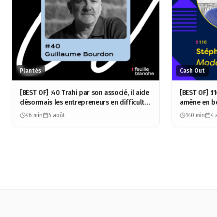
Plantés
Cash Out
[BEST OF] :40 Trahi par son associé, il aide
[BEST OF] :
désormais les entrepreneurs en difficulté
amène en bo
- Guillaume Bourdon
100M - Sté
46 min
5 août
140 min
4 
Group