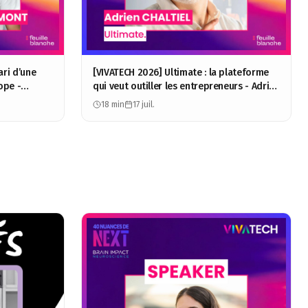
ari d’une
[VIVATECH 2026] Ultimate : la plateforme
ope -
qui veut outiller les entrepreneurs - Adrien
Chaltiel
18 min
17 juil.