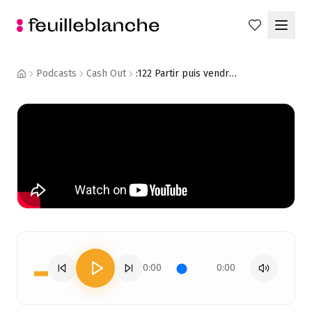
Podcasts
Cash Out
:122 Partir puis vendre : Un exit bi-goût - Marjorie Vigne - Advideum
0:00
0:00