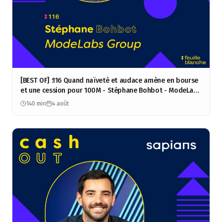
[BEST OF] :116 Quand naïveté et audace amène en bourse
et une cession pour 100M - Stéphane Bohbot - ModeLabs
Group
140 min
4 août