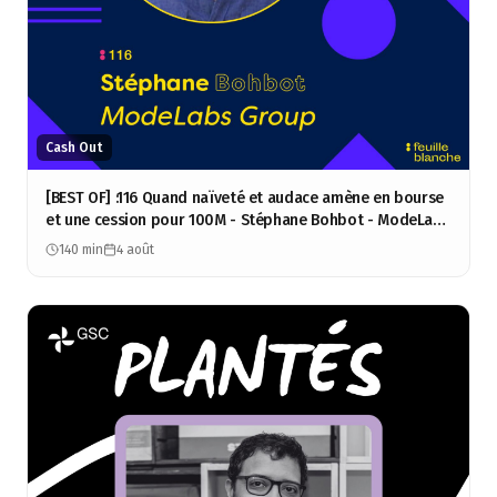
Cash Out
[BEST OF] :116 Quand naïveté et audace amène en bourse
et une cession pour 100M - Stéphane Bohbot - ModeLabs
Group
140 min
4 août