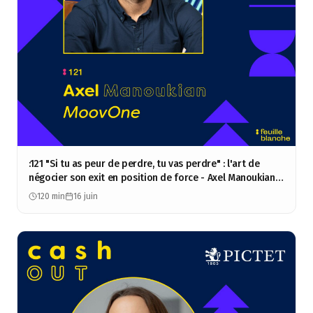
:121 "Si tu as peur de perdre, tu vas perdre" : l'art de
négocier son exit en position de force - Axel Manoukian -
MoovOne
120 min
16 juin