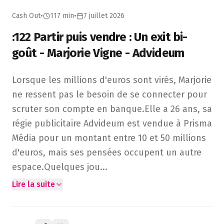
Cash Out
•
117 min
•
7 juillet 2026
:122 Partir puis vendre : Un exit bi-
goût - Marjorie Vigne - Advideum
Lorsque les millions d'euros sont virés, Marjorie ne ress
Lorsque les millions d'euros sont virés, Marjorie
ne ressent pas le besoin de se connecter pour
scruter son compte en banque.Elle a 26 ans, sa
régie publicitaire Advideum est vendue à Prisma
Média pour un montant entre 10 et 50 millions
d'euros, mais ses pensées occupent un autre
espace.Quelques jou
...
Lire la suite