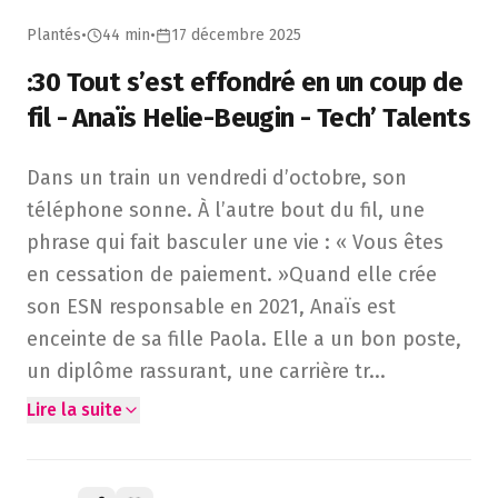
Plantés
•
44 min
•
17 décembre 2025
:30 Tout s’est effondré en un coup de
fil - Anaïs Helie-Beugin - Tech’ Talents
Dans un train un vendredi d’octobre, son téléphone sonne. 
Dans un train un vendredi d’octobre, son
téléphone sonne. À l’autre bout du fil, une
phrase qui fait basculer une vie : « Vous êtes
en cessation de paiement. »Quand elle crée
son ESN responsable en 2021, Anaïs est
enceinte de sa fille Paola. Elle a un bon poste,
un diplôme rassurant, une carrière tr
...
Lire la suite