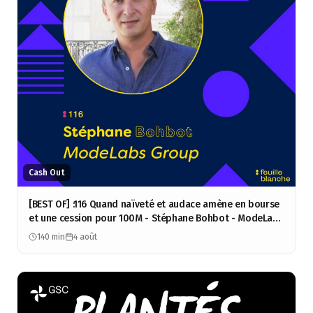
Cash Out
[BEST OF] :116 Quand naïveté et audace amène en bourse
et une cession pour 100M - Stéphane Bohbot - ModeLabs
Group
140 min
4 août