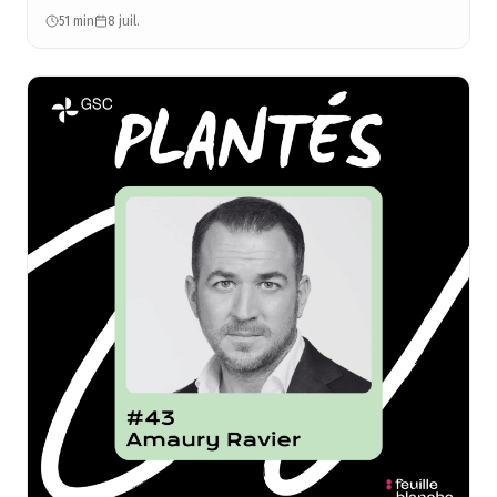
51 min
8 juil.