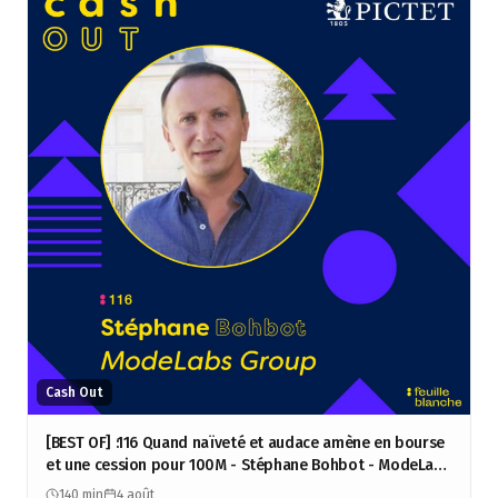
Cash Out
[BEST OF] :116 Quand naïveté et audace amène en bourse
et une cession pour 100M - Stéphane Bohbot - ModeLabs
Group
140 min
4 août