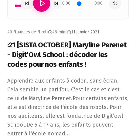
0:00
0:00
40 Nuances de Next
•
46 min
•
11 janvier 2021
:21 [SISTA OCTOBER] Maryline Perenet
- Digit'Owl School : décoder les
codes pour nos enfants !
Apprendre aux enfants à coder.. sans écran. Cela semble un
Apprendre aux enfants à coder.. sans écran.
Cela semble un pari fou. C'est le cas et c'est
celui de Maryline Perenet.Pour certains enfants,
elle est directrice de l'école des robots. Pour
nos auditeurs, elle est fondatrice de Digit’owl
School.De 5 à 17 ans, les enfants peuvent
entrer à l'école nomad
...