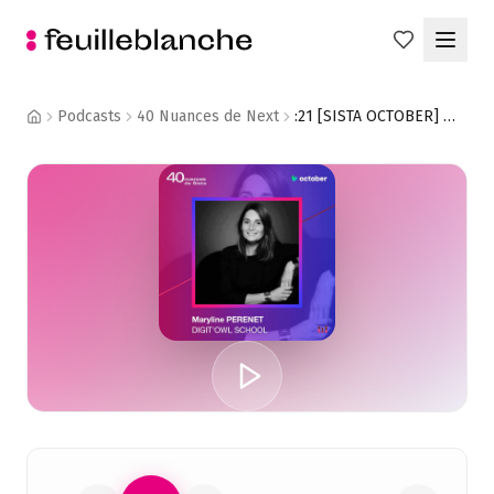
Podcasts
40 Nuances de Next
:21 [SISTA OCTOBER] Maryline Perenet - Digit'Owl School : décoder les codes pour nos enfants !